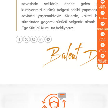
sayesinde sektörün önnde gelen isimleri
Sağlık
Raporu
kursiyerimizi sürücü belgesi sahibi yapmanın gur
sevincini yaşamaktayız. Sizlerde, kaliteli bir eği
Tusekon
sürecinden geçerek sürücü belgenizi almak istiyor
Ege Sürücü Kursu’na bekliyoruz.
Sınav Sonuç
Sınav
Soruları
Nüfus
Randevu
Sınav Harç
Yatırma