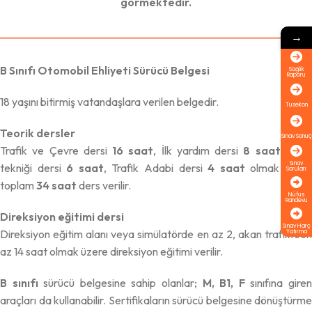
görmektedir.
→
B Sınıfı Otomobil Ehliyeti Sürücü Belgesi
Sağlık
Raporu
18 yaşını bitirmiş vatandaşlara verilen belgedir.
Tusekon
Teorik dersler
Sınav Sonuç
Trafik ve Çevre dersi
16 saat
, İlk yardım dersi
8 saat
, Ara
Sınav
tekniği dersi
6 saat
, Trafik Adabi dersi
4 saat
olmak üzer
Soruları
toplam
34 saat
ders verilir.
Nüfus
Randevu
Direksiyon eğitimi dersi
Sınav Harç
Direksiyon eğitim alanı veya simülatörde en az 2, akan trafikteen
Yatırma
az 14 saat olmak üzere direksiyon eğitimi verilir.
B sınıfı
sürücü belgesine sahip olanlar;
M, B1, F
sınıfına gire
araçları da kullanabilir. Sertifikaların sürücü belgesine dönüştürme