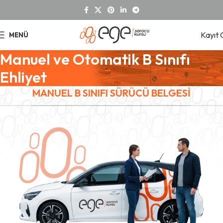
Kayıt 
MENÜ
Manuel ve Otomatik B Sınıfı
Ehliyet
MANUEL B SINIFI SÜRÜCÜ BELGESİ